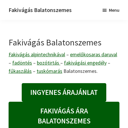
Skip
Skip
Fakivágás Balatonszemes
Menu
to
to
Fakivagas
main
primary
Balatonszemes
content
sidebar
Fakivágás Balatonszemes
Fakivágás alpintechnikával
–
emelőkosaras daruval
–
fadöntés
–
bozótirtás
–
fakivágási engedély
–
fűkaszálás
–
tuskómarás
Balatonszemes.
INGYENES ÁRAJÁNLAT
FAKIVÁGÁS ÁRA
BALATONSZEMES