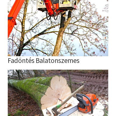
Fadöntés Balatonszemes