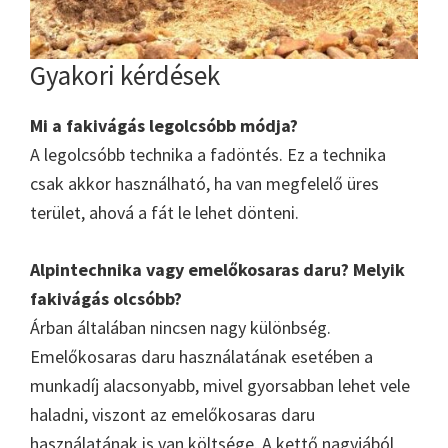
Gyakori kérdések
Mi a fakivágás legolcsóbb módja?
A legolcsóbb technika a fadöntés. Ez a technika
csak akkor használható, ha van megfelelő üres
terület, ahová a fát le lehet dönteni.
Alpintechnika vagy emelőkosaras daru? Melyik
fakivágás olcsóbb?
Árban általában nincsen nagy különbség.
Emelőkosaras daru használatának esetében a
munkadíj alacsonyabb, mivel gyorsabban lehet vele
haladni, viszont az emelőkosaras daru
használatának is van költsége. A kettő nagyjából